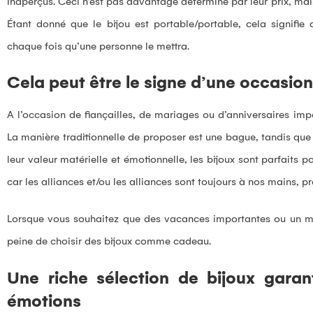
inaperçus. Ceci n’est pas davantage déterminé par leur prix, mais
Étant donné que le bijou est portable/portable, cela signif
chaque fois qu’une personne le mettra.
Cela peut être le signe d’une occasio
A l’occasion de fiançailles, de mariages ou d’anniversaires impo
La manière traditionnelle de proposer est une bague, tandis qu
leur valeur matérielle et émotionnelle, les bijoux sont parfaits
car les alliances et/ou les alliances sont toujours à nos mains, p
Lorsque vous souhaitez que des vacances importantes ou un mo
peine de choisir des bijoux comme cadeau.
Une riche sélection de bijoux garan
émotions