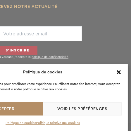
CEVEZ NOTRE ACTUALITÉ
S'INSCRIRE
n validant, j'accepte la
politique de confidentialité
.
Politique de cookies
IVEZ-NOUS
es pour améliorer votre expérience. En utilisant notre site internet, vous acceptez
ément à notre politique relative aux cookies.
CEPTER
VOIR LES PRÉFÉRENCES
Politique de cookies
Politique relative aux cookies