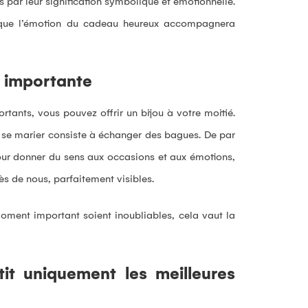
 par leur signification symbolique et émotionnelle.
ie que l’émotion du cadeau heureux accompagnera
n importante
rtants, vous pouvez offrir un bijou à votre moitié.
e se marier consiste à échanger des bagues. De par
 pour donner du sens aux occasions et aux émotions,
rès de nous, parfaitement visibles.
ment important soient inoubliables, cela vaut la
tit uniquement les meilleures