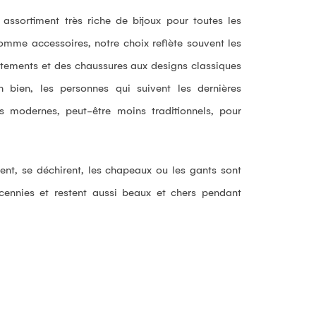
assortiment très riche de bijoux pour toutes les
Profitez de 5 %
omme accessoires, notre choix reflète souvent les
remise
êtements et des chaussures aux designs classiques
h bien, les personnes qui suivent les dernières
Inscrivez-vous à notre newslet
bénéficiez de
-5 %
sur vo
s modernes, peut-être moins traditionnels, pour
première commande !
hent, se déchirent, les chapeaux ou les gants sont
écennies et restent aussi beaux et chers pendant
S'INSCRIRE
En validant, j'accepte la
politique de
confidentialité
.