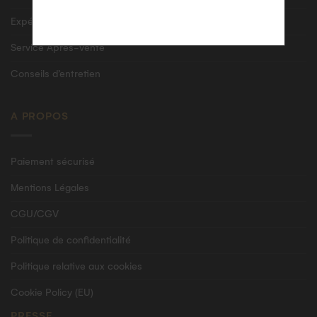
Expédition & livraison sécurisée
Service Après-Vente
Conseils d’entretien
A PROPOS
Paiement sécurisé
Mentions Légales
CGU/CGV
Politique de confidentialité
Politique relative aux cookies
Cookie Policy (EU)
PRESSE