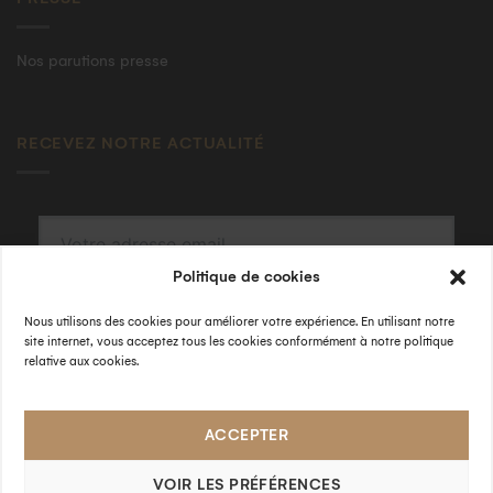
Nos parutions presse
RECEVEZ NOTRE ACTUALITÉ
Politique de cookies
S'INSCRIRE
Nous utilisons des cookies pour améliorer votre expérience. En utilisant notre
En validant, j'accepte la
politique de confidentialité
.
site internet, vous acceptez tous les cookies conformément à notre politique
relative aux cookies.
SUIVEZ-NOUS
ACCEPTER
VOIR LES PRÉFÉRENCES