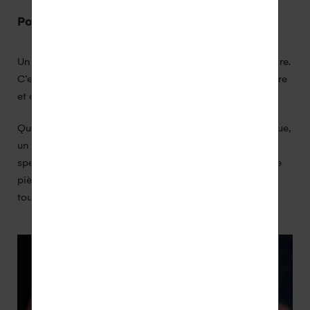
Pourquoi opter pour le sur-mesure ?
Un bijou sur-mesure est bien plus qu’un simple accessoire.
C’est une œuvre d’art personnelle qui raconte une histoire
et capture des souvenirs précieux.
Que vous souhaitiez créer une bague de fiançailles unique,
un pendentif personnalisé ou des boucles d’oreilles
spéciales, notre service de sur-mesure vous garantit une
pièce qui vous ressemble et que vous chérirez pour
toujours.