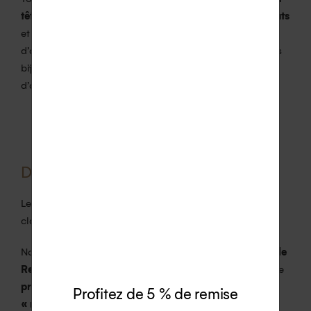
tête d’aigle
qui certifie que les bijoux sont en
or 18 carats
et fabriqués en France. Nous avons fait ce choix afin
d’apporter une valeur additionnelle à la garantie de nos
bijoux même si la loi n’oblige à avoir un poinçon tête
d’aigle que pour les bijoux qui pèsent plus de 3g d’or.
DIAMANTS NATURELS ÉTHIQUES
Les bijoux AUPIHO sont sertis de diamants blancs
classification H-SI (sauf si précisé voir fiche produit).
Nous collaborons avec des diamantaires
certifiés par le
Responsible Jewelry Council (RJC)
et qui respectent le
processus de Kimberley
garantissant une extraction
Profitez de 5 % de remise
« responsable »
ainsi que la provenance de pays non