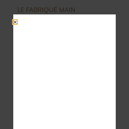
LE FABRIQUÉ MAIN
Tous nos bijoux sont
fabriqués à la main
dans
nos ateliers partenaires. Chaque étape de la
création du bijou est minutieusement suivie par
nos équipes d’artisans joailliers, de la
conception à la création finale du bijou.