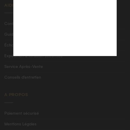
AIDE
Contactez-nous
Guide des tailles bagues
Échanges & retours
Expédition & livraison sécurisée
Service Après-Vente
Conseils d’entretien
A PROPOS
Paiement sécurisé
Mentions Légales