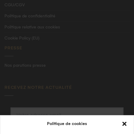
CGU/CGV
Politique de confidentialité
Politique relative aux cookies
Cookie Policy (EU)
PRESSE
Nos parutions presse
RECEVEZ NOTRE ACTUALITÉ
Politique de cookies
S'INSCRIRE