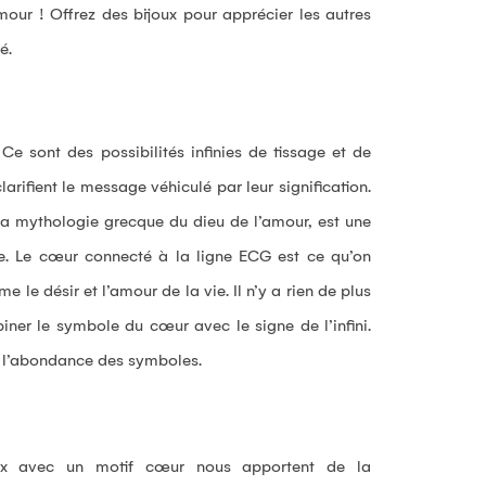
our ! Offrez des bijoux pour apprécier les autres
é.
e sont des possibilités infinies de tissage et de
arifient le message véhiculé par leur signification.
la mythologie grecque du dieu de l’amour, est une
e. Le cœur connecté à la ligne ECG est ce qu’on
 le désir et l’amour de la vie. Il n’y a rien de plus
ner le symbole du cœur avec le signe de l’infini.
Profitez de 5 %
à l’abondance des symboles.
remise
Inscrivez-vous à notre newslet
joux avec un motif cœur nous apportent de la
bénéficiez de
-5 %
sur vo