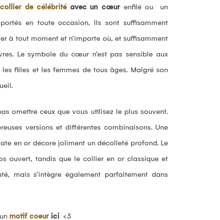
collier de célébrité
avec un cœur
enfilé ou un
première commande !
ortés en toute occasion. Ils sont suffisamment
ter à tout moment et n’importe où, et suffisamment
lèvres. Le symbole du cœur n’est pas sensible aux
, les filles et les femmes de tous âges. Malgré son
eil.
S'INSCRIRE
En validant, j'accepte la
politique de
as omettre ceux que vous utilisez le plus souvent.
confidentialité
.
euses versions et différentes combinaisons. Une
ate en or décore joliment un décolleté profond. Le
s ouvert, tandis que le collier en or classique et
uté, mais s’intègre également parfaitement dans
 un
motif coeur
ici
<3