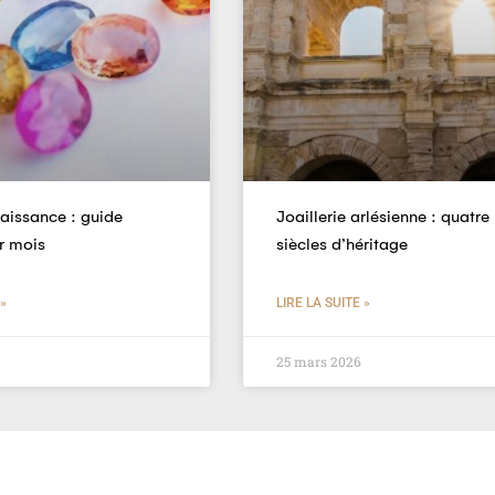
naissance : guide
Joaillerie arlésienne : quatre
r mois
siècles d’héritage
 »
LIRE LA SUITE »
25 mars 2026