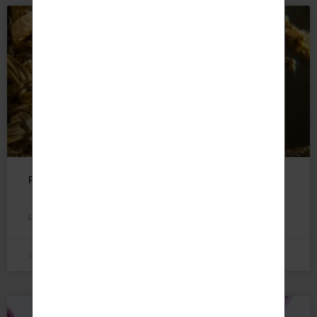
Rachat d’or : vos bijoux en or dorment dans un tiroir ?
LIRE LA SUITE »
12 juin 2026