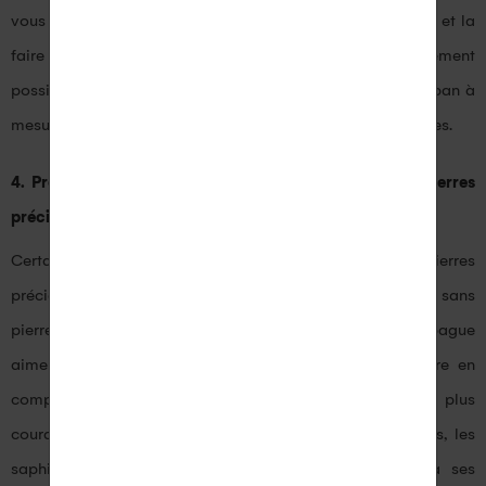
vous pouvez emprunter discrètement l’une de ses bagues et la
faire mesurer chez un bijoutier professionnel. Il est également
possible de mesurer la taille de la bague à l’aide d’un ruban à
mesurer ou d’un tableau de conversion de tailles de bagues.
4. Prenez en compte ses préférences en matière de pierres
précieuses
Certaines femmes préfèrent les bagues avec des pierres
précieuses, tandis que d’autres préfèrent les bagues sans
pierres. Si vous savez que la femme à qui vous offrez la bague
aime les pierres précieuses, il est important de prendre en
compte ses préférences. Les pierres précieuses les plus
couramment utilisées dans les bagues sont les diamants, les
saphirs, les rubis et les émeraudes. Chaque pierre a ses