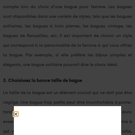
compte lors du choix d’une bague pour femme. Les bagues
sont disponibles dans une variété de styles, tels que les bagues
solitaires, les bagues à trois pierres, les bagues vintage, les
bagues de fiançailles, etc. Il est important de choisir un style
qui correspond à la personnalité de la femme à qui vous offrez
la bague. Par exemple, si elle préfère les bijoux simples et
élégants, une bague solitaire pourrait être le choix idéal.
3. Choisissez la bonne taille de bague
La taille de la bague est un élément crucial qui ne doit pas être
négligé. Une bague trop petite peut être inconfortable à porter,
tandis qu’une bague trop grande risque de tomber. Il est donc
essentiel de connaître la taille de bague exacte de la femme à
qui vous offrez la bague. Si vous n’êtes pas sûr de sa taille,