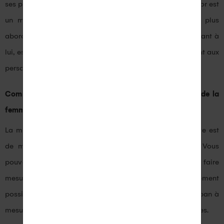
ses propres caractéristiques et avantages. Par exemple, l’or est
un métal précieux et durable, tandis que l’argent est plus
abordable et offre une esthétique élégante. Le platine, quant à
lui, est un métal rare et résistant qui convient parfaitement aux
personnes allergiques aux autres métaux.
Comment puis-je connaître la taille de bague exacte de la
femme à qui je souhaite offrir une bague ?
La meilleure façon de connaître la taille de bague exacte est
de mesurer la taille d’une bague qu’elle porte déjà. Vous
pouvez emprunter discrètement l’une de ses bagues et la faire
mesurer chez un bijoutier professionnel. Il est également
possible de mesurer la taille de la bague à l’aide d’un ruban à
mesurer ou d’un tableau de conversion de tailles de bagues.