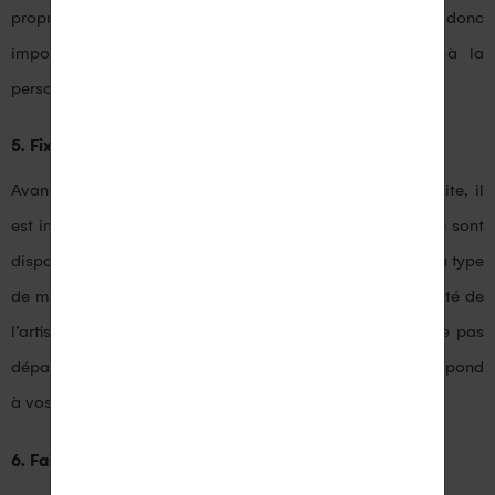
propres significations symboliques et esthétiques, il est donc
important de choisir celle qui correspond le mieux à la
personnalité de la femme.
5. Fixez un budget
Avant de commencer votre recherche de la bague parfaite, il
est important de fixer un budget. Les bagues pour femme sont
disponibles dans une large gamme de prix, en fonction du type
de métal, de la taille de la pierre précieuse et de la qualité de
l’artisanat. En fixant un budget, vous vous assurez de ne pas
dépasser vos moyens et de trouver une bague qui correspond
à vos attentes.
6. Faites des recherches et demandez des conseils