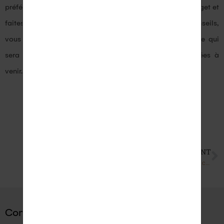
préférences en matière de pierres précieuses, fixez un budget et
faites des recherches approfondies. En suivant ces conseils,
vous serez en mesure de choisir une bague pour femme qui
sera appréciée et chérie pendant de nombreuses années à
venir.
SUIVANT
Comment bien choisir des Boucles d’oreilles pour femme ?
Conseils similaires