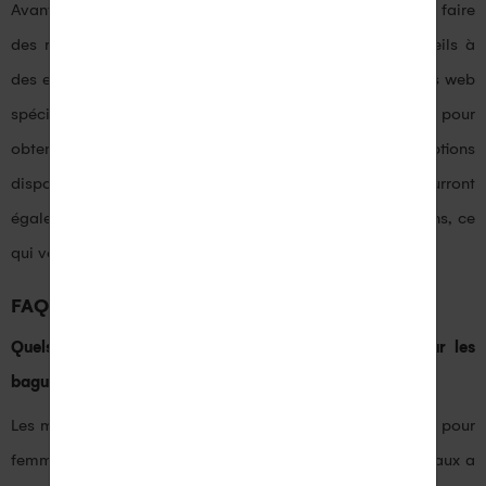
Avant de faire votre choix final, il est toujours judicieux de faire
des recherches approfondies et de demander des conseils à
des experts en bijouterie. Vous pouvez consulter des sites web
spécialisés, des blogs ou même visiter des bijouteries pour
obtenir des informations précieuses sur les différentes options
disponibles. Les professionnels de la bijouterie pourront
également vous guider et répondre à toutes vos questions, ce
qui vous permettra de prendre une décision éclairée.
FAQ
Quels sont les différents types de métaux utilisés pour les
bagues pour femme ?
Les métaux les plus couramment utilisés pour les bagues pour
femme sont l’or, l’argent et le platine. Chacun de ces métaux a