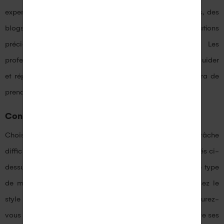
experts en bijouterie. Consultez des sites web spécialisés, des
blogs et visitez des bijouteries pour obtenir des informations
précieuses sur les différentes options disponibles. Les
professionnels de la bijouterie pourront également vous guider
et répondre à toutes vos questions, ce qui vous permettra de
prendre une décision éclairée.
Conclusion
Choisir une bague pour femme peut sembler une tâche
difficile, mais en prenant en compte les aspects mentionnés ci-
dessus, vous pouvez faire un choix éclairé. Déterminez le type
de métal qui convient le mieux à vos besoins, choisissez le
style qui correspond à la personnalité de la femme, assurez-
vous de choisir la bonne taille de bague, prenez en compte ses