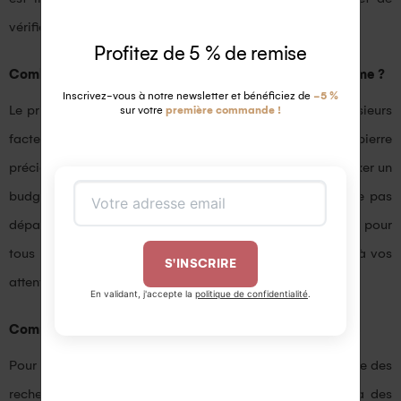
vérifier les avis des clients avant de faire votre achat.
Profitez de 5 % de remise
Combien devrais-je dépenser pour une bague pour femme ?
Inscrivez-vous à notre newsletter et bénéficiez de
-5 %
Le prix d’une bague pour femme varie en fonction de plusieurs
sur votre
première commande !
facteurs, tels que le type de métal, la taille de la pierre
précieuse et la qualité de l’artisanat. Il est important de fixer un
budget avant de commencer votre recherche, afin de ne pas
dépasser vos moyens. Il existe des options disponibles pour
tous les budgets, il suffit de trouver celle qui correspond à vos
S'INSCRIRE
attentes.
En validant, j'accepte la
politique de confidentialité
.
Comment puis-je être sûr de faire le bon choix ?
Pour être sûr de faire le bon choix, il est important de faire des
recherches approfondies et de demander des conseils à des