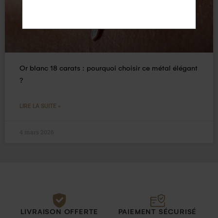
Or blanc 18 carats : pourquoi choisir ce métal élégant
?
LIRE LA SUITE »
4 mars 2026
LIVRAISON OFFERTE
PAIEMENT SÉCURISÉ