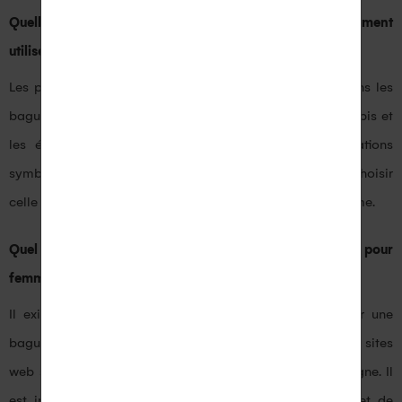
Quelles sont les pierres précieuses les plus couramment
utilisées dans les bagues pour femme ?
Les pierres précieuses les plus couramment utilisées dans les
bagues pour femme sont les diamants, les saphirs, les rubis et
les émeraudes. Chaque pierre a ses propres significations
symboliques et esthétiques, il est donc important de choisir
celle qui correspond le mieux à la personnalité de la femme.
Quel est le meilleur endroit pour acheter une bague pour
femme ?
Il existe de nombreux endroits où vous pouvez acheter une
bague pour femme, tels que les bijouteries physiques, les sites
web spécialisés et même les plateformes de vente en ligne. Il
est important de choisir un vendeur réputé et fiable, et de