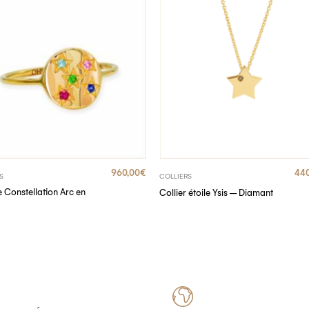
960,00
€
440
S
COLLIERS
 Constellation Arc en
Collier étoile Ysis – Diamant