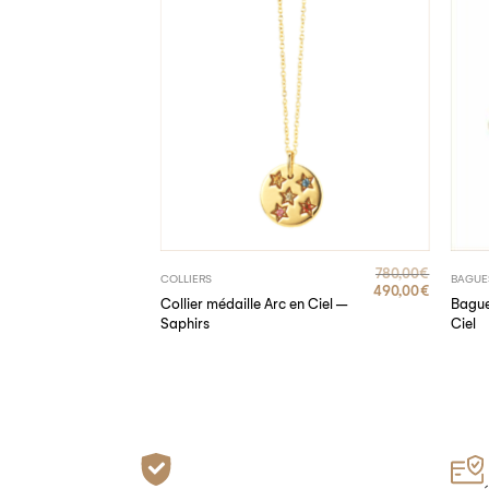
990,00
€
780,00
€
COLLIERS
BAGUE
490,00
€
Collier médaille Arc en Ciel –
Bague
– Diamant
Saphirs
Ciel