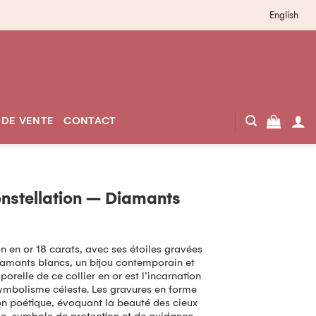
English
 DE VENTE
CONTACT
onstellation – Diamants
on en or 18 carats, avec ses étoiles gravées
iamants blancs, un bijou contemporain et
relle de ce collier en or est l’incarnation
symbolisme céleste. Les gravures en forme
on poétique, évoquant la beauté des cieux