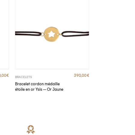
,00
€
390,00
€
BRACELETS
Bracelet cordon médaille
étoile en or Ysis – Or Jaune