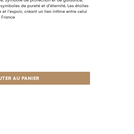
le, symbole de protection et de guidance,
symboles de pureté et d’éternité. Les étoiles
et l’espoir, créant un lien intime entre celui
n France
UTER AU PANIER