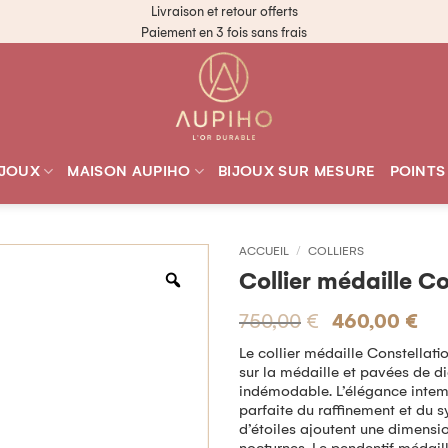
Livraison et retour offerts
Paiement en 3 fois sans frais
IJOUX
MAISON AUPIHO
BIJOUX SUR MESURE
POINTS
ACCUEIL
/
COLLIERS
Collier médaille C
750,00
€
460,00
€
Le collier médaille Constellati
sur la médaille et pavées de d
indémodable. L’élégance intempo
parfaite du raffinement et du 
d’étoiles ajoutent une dimensi