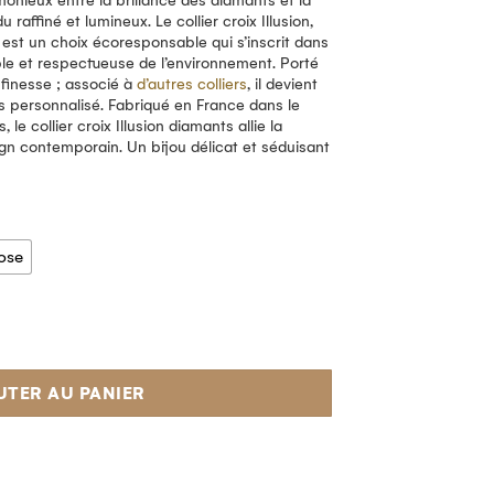
monieux entre la brillance des diamants et la
du raffiné et lumineux.
Le collier croix Illusion,
, est un choix écoresponsable qui s’inscrit dans
ble et respectueuse de l’environnement. Porté
c finesse ; associé à
d’autres colliers
, il devient
us personnalisé.
Fabriqué en France dans le
 le collier croix Illusion diamants allie la
ign contemporain. Un bijou délicat et séduisant
ose
UTER AU PANIER