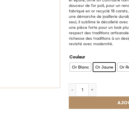
et épuré, offre un contraste har
douceur de l’or poli, pour un ren
fabriqué en or recyclé 18 carats
une démarche de joaillerie dura
seul, il sublime le décolleté ave
une pièce forte pour un look pl
respect des traditions artisanales,
richesse des traditions à un des
revisité avec modernité.
Couleur
Or Blanc
Or Jaune
Or R
AJO