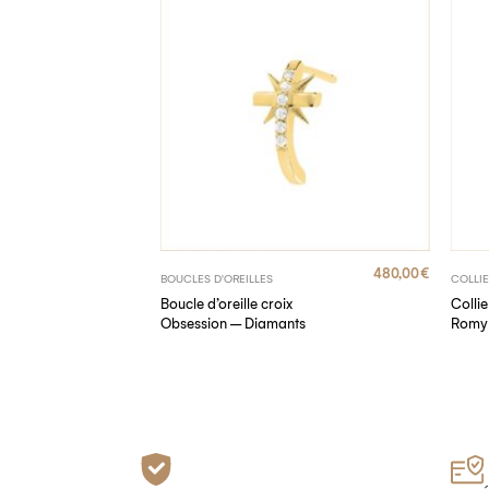
470,00
€
480,00
€
BOUCLES D'OREILLES
COLLI
diamants
Boucle d’oreille croix
Colli
Obsession – Diamants
Romy