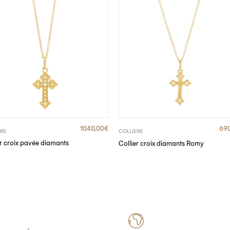
1040,00
€
690
ERS
COLLIERS
er croix pavée diamants
Collier croix diamants Romy