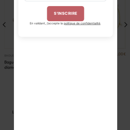
S'INSCRIRE
En validant, j'accepte la
politique de confidentialité
.
790,00
€
1420,00
€
,
BAGUES
MARIAGE
BRACELETS
Bague solitaire
Bracelet pampilles
diamant Alice
diamants Glam
LIVRAISON OFFERTE
PAIEMENT SÉCURISÉ
en Europe
paiement en 3 x