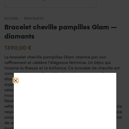
ACCUEIL
/
BRACELETS
Bracelet cheville pampilles Glam –
diamants
1390,00
€
Le bracelet cheville pampilles Glam charme par son
raffinement et célèbre l’élégance féminine. Un bijou qui
incarne la finesse et la brillance. Ce bracelet de cheville est
composé de pampilles délicates, chacune ornée d’un
diamant serti pour une touche d’élégance et de
sophistication. Les cinq diamants, minutieusement
sélectionnés pour leur éclat, captent la lumière à chaque
mouvement, ajoutant une subtile étincelle à votre allure.
Réalisé en or recyclé 18 carats, le bracelet cheville Glam
reflète l’engagement d’Aupiho Joaillerie envers une joaillerie
responsable et respectueuse de l’environnement. Cette pièce
unique combine un design raffiné et un savoir-faire artisanal
de qualité, garantissant un bijou à la fois intemporel et
moderne. Son style léger et aéré en fait l’accessoire idéal