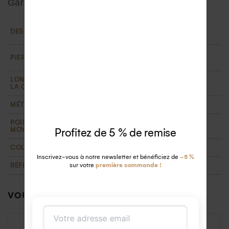
Garantie
Bracelet cheville : chaîne en or 18 carats et 5
DESCRIPTION
diamants blancs sertis en pampilles
5 diamants blancs GHSI de 2 mm. Certifiés
PIERRE
éthiques
LONGUEUR DE
21 à 23 cm avec 2 anneaux d'ajustement
LA CHAÎNE
MÉTAL
Or jaune 18 carats recyclé
POIDS D'OR
1,7 g
MOYEN
Profitez de 5 % de remise
COLLECTION
Nouveautés
,
T'M
Inscrivez-vous à notre newsletter et bénéficiez de
-5 %
RÉFÉRENCE
sur votre
première commande !
VOUS AIMEREZ PEUT-ÊTRE AUSSI…