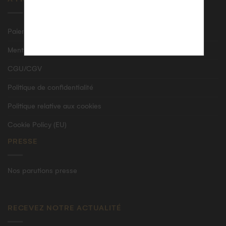
Paiement sécurisé
Mentions Légales
CGU/CGV
Politique de confidentialité
Politique relative aux cookies
Cookie Policy (EU)
PRESSE
Nos parutions presse
RECEVEZ NOTRE ACTUALITÉ