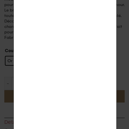
pour sublimer vos tenues pour ajouter une touche de glamour.
Le bracelet de cheville Glam est conçu pour s’adapter à
toutes les chevilles grâce à sa chaîne réglable en or recyclé.
Découvrez la beauté de ce bijou unique et laissez-vous
charmer par son design délicat et scintillant. Un bijou parfait
pour exprimer votre style avec éclat.
Fabriqué en France
Couleur
Or Jaune
AJOUTER AU PANIER
Detail du bijou