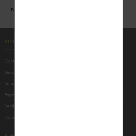
GARANTIE
FABRIQUÉ EN FRANCE
1 an
par nos artisans
AIDE
Contactez-nous
Guide des tailles bagues
Échanges & retours
Expédition & livraison sécurisée
Service Après-Vente
Conseils d’entretien
A PROPOS