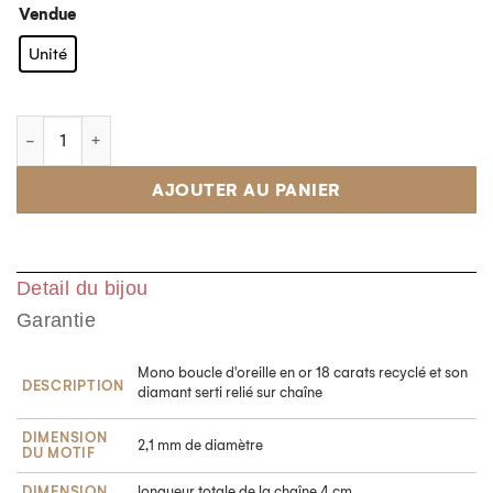
Vendue
Unité
AJOUTER AU PANIER
Detail du bijou
Garantie
Mono boucle d'oreille en or 18 carats recyclé et son
DESCRIPTION
diamant serti relié sur chaîne
DIMENSION
2,1 mm de diamètre
DU MOTIF
DIMENSION
longueur totale de la chaîne 4 cm