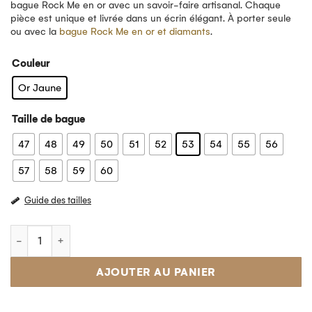
bague Rock Me en or avec un savoir-faire artisanal. Chaque
pièce est unique et livrée dans un écrin élégant. À porter seule
ou avec la
bague Rock Me en or et diamants
.
Couleur
Or Jaune
Taille de bague
47
48
49
50
51
52
53
54
55
56
57
58
59
60
Guide des tailles
AJOUTER AU PANIER