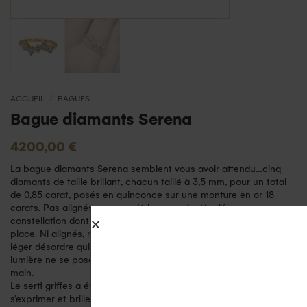
ACCUEIL
/
BAGUES
Bague diamants Serena
4200,00
€
La bague diamants Serena semblent vous avoir attendu…cinq
diamants de taille brillant, chacun taillé à 3,5 mm, pour un total
de 0,85 carat, posés en quinconce sur une monture en or 18
carats. Pas alignés, pas symétriques mais décalés, comme une
constellation dont les étoiles auraient choisi elles-mêmes leur
place. Ni alignés, ni parfaitement ordonnés mais libres…C’est ce
léger désordre qui crée le mouvement, cette impression que la
lumière ne se pose jamais deux fois au même endroit sur votre
main.
Le serti griffes a été choisi pour laisser les diamants mieux
s’exprimer et briller. Chaque diamants est maintenue au plus