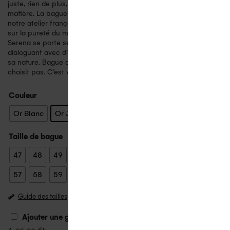
juste, rien de plus, pour que l’éclat ne soit pas étouffé par la
matière.
La bague diamants Serena est fabriquée à la main dans
notre atelier français, en or 18 carats recyclé. Pas de compromis
sur la pureté du métal, pas de concession sur la façon.
Serena se porte seule, avec désinvolture mais aussi en stacking
dialoguant avec d’autres bagues. Elle s’adapte, parce que c’est
sa nature. Bague du quotidien ou bague de fiançailles, elle ne
choisit pas. C’est vous qui décidez de ce qu’elle signifie…
Couleur
Or Blanc
Or Jaune
Or Rose
Taille de bague
47
48
49
50
51
52
53
54
55
56
57
58
59
60
Guide des tailles
Ajouter une gravure – compter 3 semaines de délai