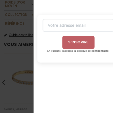
POIDS D'OR
2,4 g
MOYEN
COLLECTION
Mariage
,
T'M
RÉFÉRENCE
Guide des tailles
S'INSCRIRE
VOUS AIMEREZ PEUT-ÊTRE AUSSI…
En validant, j'accepte la
politique de confidentialité
.
1580,00
€
1840,00
€
,
,
BAGUES
MARIAGE
BAGUES
MARIAGE