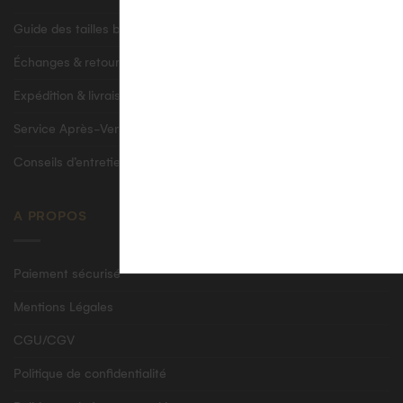
Guide des tailles bagues
Échanges & retours
Expédition & livraison sécurisée
Service Après-Vente
Conseils d’entretien
A PROPOS
Paiement sécurisé
Mentions Légales
CGU/CGV
Politique de confidentialité