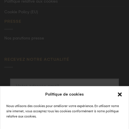
Politique relative aux cookies
Cookie Policy (EU)
PRESSE
Nos parutions presse
RECEVEZ NOTRE ACTUALITÉ
Politique de cookies
S'INSCRIRE
Nous utilisons des cookies pour améliorer votre expérience. En utilisant notre
En validant, j'accepte la
politique de confidentialité
.
site internet, vous acceptez tous les cookies conformément à notre politique
relative aux cookies.
SUIVEZ-NOUS