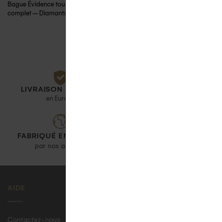
Bague Évidence tour
Bague Étincelle
complet – Diamants
diamants
LIVRAISON OFFERTE
PAIEMENT SÉCURISÉ
en Europe
paiement en 3 x
GARANTIE
FABRIQUÉ EN FRANCE
1 an
par nos artisans
AIDE
Contactez-nous