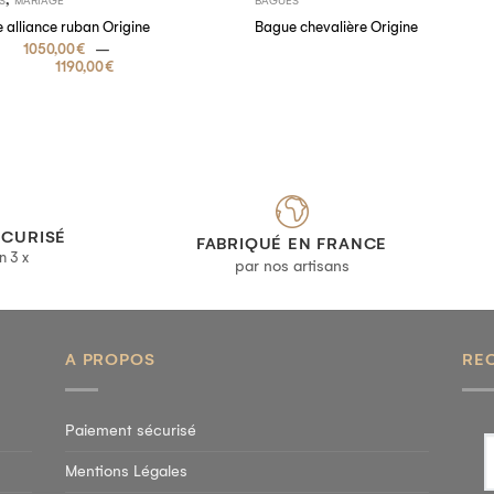
S
MARIAGE
BAGUES
 alliance ruban Origine
Bague chevalière Origine
–
1050,00
€
1190,00
€
ÉCURISÉ
FABRIQUÉ EN FRANCE
n 3 x
par nos artisans
A PROPOS
RE
Paiement sécurisé
Mentions Légales