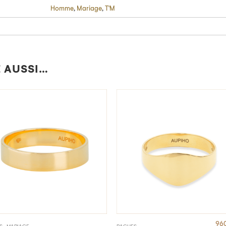
Homme
,
Mariage
,
T'M
S'INSCRIRE
En validant, j'accepte la
politique de
confidentialité
.
 AUSSI…
960
,