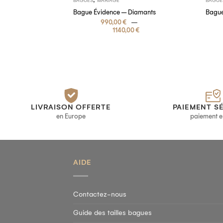
BAGUES
MARIAGE
BAGUE
Bague Évidence – Diamants
Bague
–
990,00
€
1140,00
€
LIVRAISON OFFERTE
PAIEMENT S
en Europe
paiement e
AIDE
Contactez-nous
Guide des tailles bagues