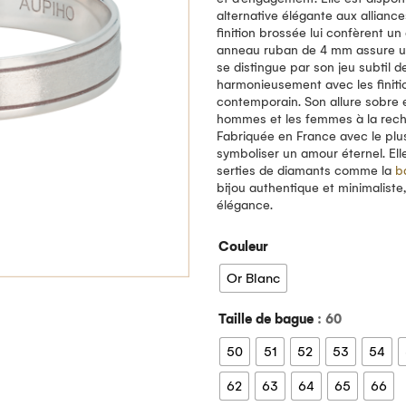
alternative élégante aux alliance
finition brossée lui confèrent 
anneau ruban de 4 mm assure un 
se distingue par son jeu subtil d
harmonieusement avec les finitio
contemporain. Son allure sobre e
hommes et les femmes à la recherc
Fabriquée en France avec le plus
symboliser un amour éternel. El
serties de diamants comme la
b
bijou authentique et minimaliste
élégance.
Couleur
Or Blanc
Taille de bague
: 60
50
51
52
53
54
62
63
64
65
66