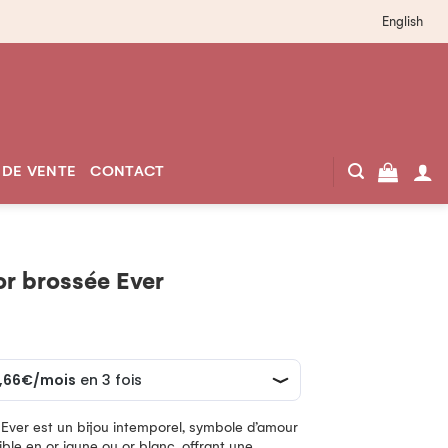
English
 DE VENTE
CONTACT
or brossée Ever
 Ever est un bijou intemporel, symbole d’amour
ble en or jaune ou or blanc, offrant une