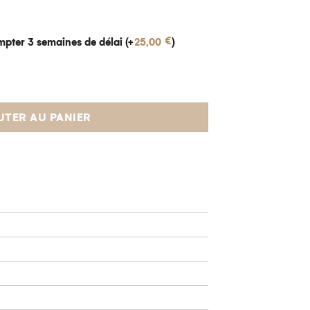
€
pter 3 semaines de délai (+
25,00
)
UTER AU PANIER
 de
ter et
tre