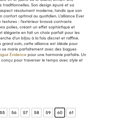
s traditionnelles. Son design épuré et sa
un aspect résolument moderne, tandis que son
confort optimal au quotidien. L’alliance Ever
e textures : l’extérieur brossé contraste
ns polies, créant un effet sophistiqué et
t élégante en fait un choix parfait pour les
he d’un bijou à la fois discret et raffiné.
 grand soin, cette alliance est idéale pour
le se marie parfaitement avec des bagues
ague Évidence
pour une harmonie parfaite. Un
, conçu pour traverser le temps avec style et
55
56
57
58
59
60
61