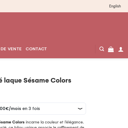
English
 DE VENTE
CONTACT
lé laque Sésame Colors
Sésame Colors
incarne la couleur et l’élégance.
clé, ce bijou unique associe le raffinement de