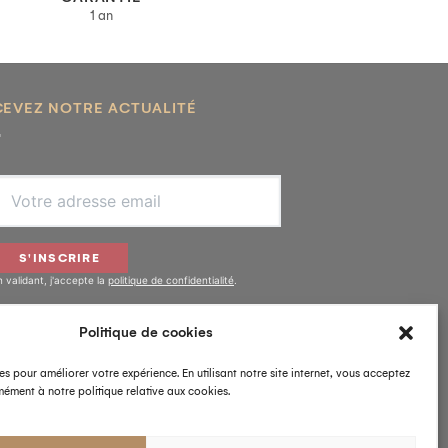
1 an
CEVEZ NOTRE ACTUALITÉ
S'INSCRIRE
n validant, j'accepte la
politique de confidentialité
.
Politique de cookies
IVEZ-NOUS
es pour améliorer votre expérience. En utilisant notre site internet, vous acceptez
ément à notre politique relative aux cookies.