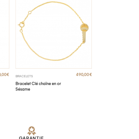
,00
€
490,00
€
BRACELETS
Bracelet Clé chaîne en or
Sésame
GARANTIE