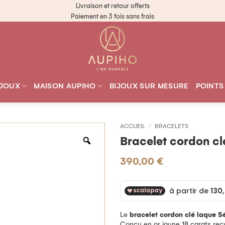
Livraison et retour offerts
Paiement en 3 fois sans frais
IJOUX
MAISON AUPIHO
BIJOUX SUR MESURE
POINTS
ACCUEIL
/
BRACELETS
Bracelet cordon c
390,00
€
Le
bracelet cordon clé laque 
Conçu en or jaune 18 carats recy