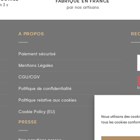
FABRIQUÉ EN FRANCE
n 3 x
par nos artisans
A PROPOS
RE
Paiement sécurisé
Mentions Légales
CGU/CGV
E
Politique de confidentialité
Politique relative aux cookies
SU
Cookie Policy (EU)
Nous utilisons des cooki
PRESSE
tous les cookies conform