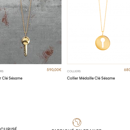
590,00
€
680
ERS
COLLIERS
er Clé Sésame
Collier Médaille Clé Sésame
ÉCURISÉ